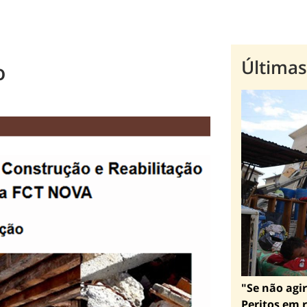
Últimas
o
"Se não agir
Peritos em r