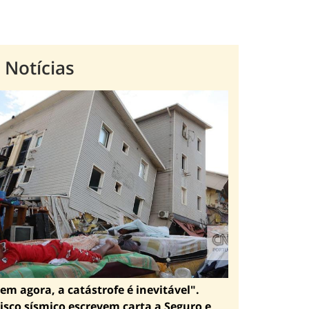
 Notícias
em agora, a catástrofe é inevitável".
isco sísmico escrevem carta a Seguro e