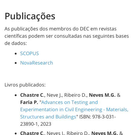
Publicações
As publicações dos membros do DEC em revistas
científicas podem ser consultadas nas seguintes bases
de dados:
SCOPUS
NovaResearch
Livros publicados:
Chastre C
., Neve J., Ribeiro D.,
Neves M.G.
&
Faria P.
"
Advances on Testing and
Experimentation in Civil Engineering - Materials,
Structures and Buildings
" ISBN: 978-3-031-
23890-1, 2023
Chastre C
., Neves J., Ribeiro D.,
Neves M.G.
&