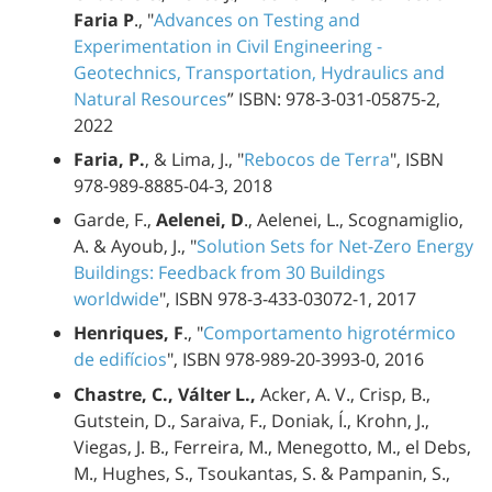
Faria P
., "
Advances on Testing and
Experimentation in Civil Engineering -
Geotechnics, Transportation, Hydraulics and
Natural Resources
” ISBN: 978-3-031-05875-2,
2022
Faria, P.
, & Lima, J., "
Rebocos de Terra
", ISBN
978-989-8885-04-3, 2018
Garde, F.,
Aelenei, D
., Aelenei, L., Scognamiglio,
A. & Ayoub, J., "
Solution Sets for Net-Zero Energy
Buildings: Feedback from 30 Buildings
worldwide
", ISBN 978-3-433-03072-1, 2017
Henriques, F
., "
Comportamento higrotérmico
de edifícios
", ISBN 978-989-20-3993-0, 2016
Chastre, C., Válter L.,
Acker, A. V., Crisp, B.,
Gutstein, D., Saraiva, F., Doniak, Í., Krohn, J.,
Viegas, J. B., Ferreira, M., Menegotto, M., el Debs,
M., Hughes, S., Tsoukantas, S. & Pampanin, S.
,