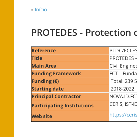
»
Início
PROTEDES - Protection of
Reference
PTDC/ECI-E
Title
PROTEDES – 
Main Area
Civil Engine
Funding Framework
FCT – Funda
Funding (€)
Total: 239 
Starting date
2018-2022
Principal Contractor
NOVA.ID.FC
CERIS, IST-
Participating Institutions
https://cer
Web site