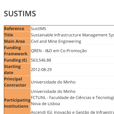
SUSTIMS
Reference
SustIMS
Title
Sustainable Infrastructure Management S
Main Area
Civil and Mine Engineering
Funding
QREN - I&D em Co-Promoção
Framework
Funding (€)
563,546.88
Starting
2012-08-29
date
Principal
Universidade do Minho
Contractor
Universidade do Minho
FCTUNL - Faculdade de Ciências e Tecnolog
Participating
Nova de Lisboa
Institutions
Ascendi IGI, Inovação e Gestão de Infraestru