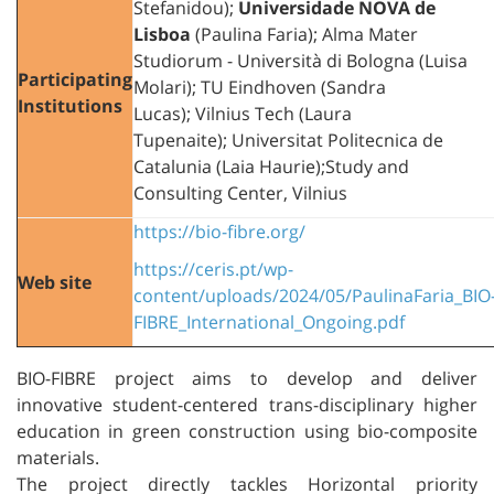
Stefanidou);
Universidade NOVA de
Lisboa
(Paulina Faria);
Alma Mater
Studiorum - Università di Bologna (Luisa
Participating
Molari);
TU Eindhoven (Sandra
Institutions
Lucas);
Vilnius Tech (Laura
Tupenaite);
Universitat Politecnica de
Catalunia (Laia Haurie);
Study and
Consulting Center, Vilnius
https://bio-fibre.org/
https://ceris.pt/wp-
Web site
content/uploads/2024/05/PaulinaFaria_BIO
FIBRE_International_Ongoing.pdf
BIO-FIBRE project aims to develop and deliver
innovative student-centered trans-disciplinary higher
education in green construction using bio-composite
materials.
The project directly tackles Horizontal priority