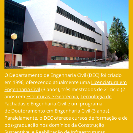
O Departamento de Engenharia Civil (DEC) foi criado
em 1996, oferecendo atualmente uma
Licenciatura em
Engenharia Civil
(3 anos), três mestrados de 2º ciclo (2
anos) em
Estruturas e Geotecnia
,
Tecnologia de
Fachadas
e
Engenharia Civil
e um programa
de
Doutoramento em Engenharia Civil
(3 anos).
Paralelamente, o DEC oferece cursos de formação e de
pós-graduação nos domínios da
Construção
Sustentável
e
Reabilitação de Infraestruturas