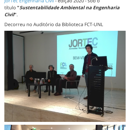
JorTec Engenharia Civil
- edição 2020 - sob o
título
"
Sustentabilidade Ambiental na Engenharia
Civil
"
.
Decorreu no Auditório da Biblioteca FCT-UNL