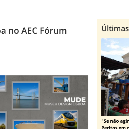
Últimas
pa no AEC Fórum
"Se não agir
Peritos em r