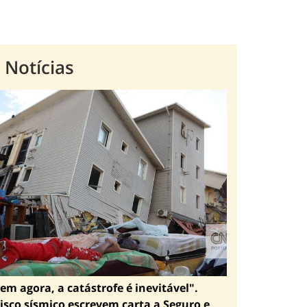
 Notícias
em agora, a catástrofe é inevitável".
isco sísmico escrevem carta a Seguro e