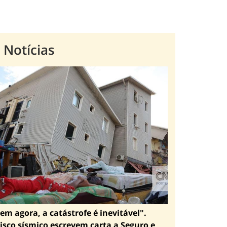
 Notícias
em agora, a catástrofe é inevitável".
isco sísmico escrevem carta a Seguro e