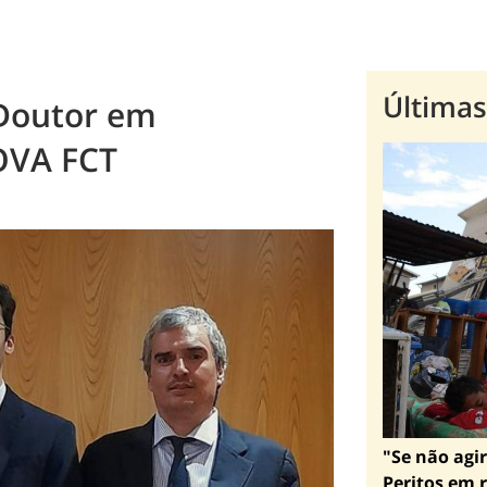
Últimas
Doutor em
NOVA FCT
"Se não agir
Peritos em r