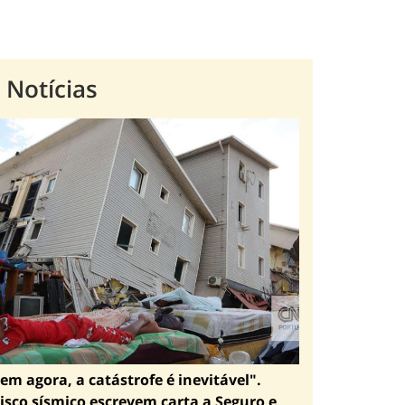
 Notícias
em agora, a catástrofe é inevitável".
isco sísmico escrevem carta a Seguro e