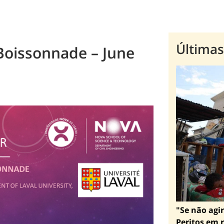
Últimas
 Boissonnade – June
"Se não agir
Peritos em r