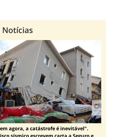
 Notícias
em agora, a catástrofe é inevitável".
isco sísmico escrevem carta a Seguro e