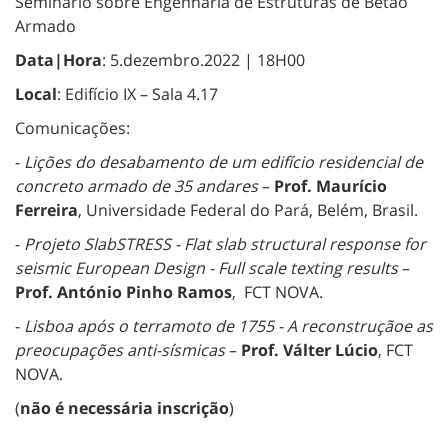
Seminário sobre Engenharia de Estruturas de Betão
Armado
Data|Hora
: 5.dezembro.2022 | 18H00
Local
: Edifício IX – Sala 4.17
Comunicações:
-
Lições do desabamento de um edifício residencial de
concreto armado de 35 andares
–
Prof. Maurício
Ferreira
, Universidade Federal do Pará, Belém, Brasil.
-
Projeto SlabSTRESS - Flat slab structural response for
seismic European Design - Full scale texting results
–
Prof. António Pinho Ramos
, FCT NOVA.
-
Lisboa após o terramoto de 1755 - A reconstruçãoe as
preocupações anti-sísmicas
–
Prof. Válter Lúcio
, FCT
NOVA.
(
não é necessária inscrição
)