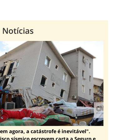
 Notícias
em agora, a catástrofe é inevitável".
isco sísmico escrevem carta a Seguro e