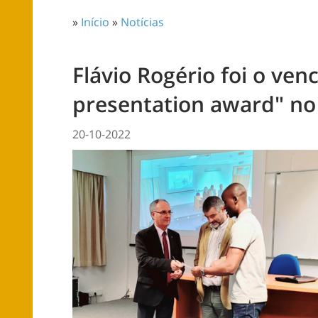
»
Início
»
Notícias
Flávio Rogério foi o ven
presentation award" no
20-10-2022