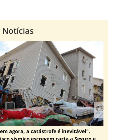
 Notícias
em agora, a catástrofe é inevitável".
isco sísmico escrevem carta a Seguro e