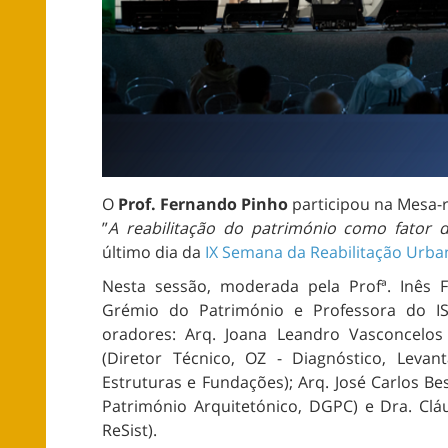
O
Prof. Fernando Pinho
participou na Mesa-
”
A reabilitação do património como fator d
último dia da
IX Semana da Reabilitação Urba
Nesta sessão, moderada pela Profª. Inês 
Grémio do Património e Professora do IS
oradores: Arq. Joana Leandro Vasconcelos (
(Diretor Técnico, OZ - Diagnóstico, Lev
Estruturas e Fundações); Arq. José Carlos Be
Património Arquitetónico, DGPC) e Dra. Cl
ReSist).