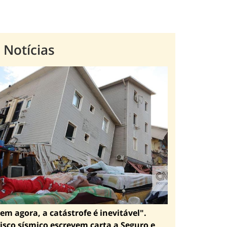
 Notícias
em agora, a catástrofe é inevitável".
isco sísmico escrevem carta a Seguro e