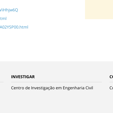
VViHhjw6Q
html
A02YSP00.html
INVESTIGAR
C
Centro de Investigação em Engenharia Civil
C