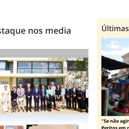
Últimas
taque nos media
"Se não agir
Peritos em r