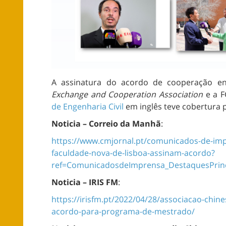
A assinatura do acordo de cooperação e
Exchange and Cooperation Association
e a F
de Engenharia Civil
em inglês teve cobertura 
Noticia – Correio da Manhã
:
https://www.cmjornal.pt/comunicados-de-imp
faculdade-nova-de-lisboa-assinam-acordo?
ref=ComunicadosdeImprensa_DestaquesPrinc
Noticia – IRIS FM
:
https://irisfm.pt/2022/04/28/associacao-chin
acordo-para-programa-de-mestrado/