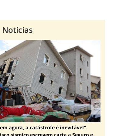
 Notícias
em agora, a catástrofe é inevitável".
isco sísmico escrevem carta a Seguro e