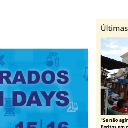
Últimas
"Se não agir
Peritos em r