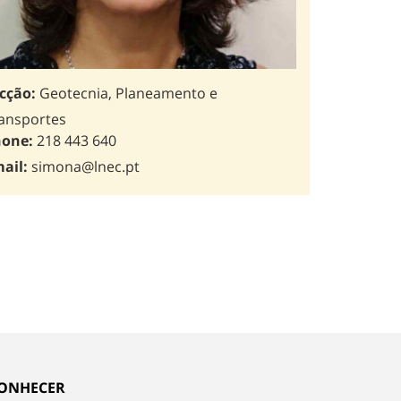
cção:
Geotecnia, Planeamento e
ansportes
one:
218 443 640
ail:
simona@lnec.pt
ONHECER