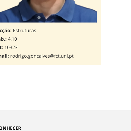
cção:
Estruturas
b.:
4.10
t:
10323
ail:
rodrigo.goncalves@fct.unl.pt
ONHECER