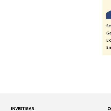
Se
Ga
Ex
Em
INVESTIGAR
C