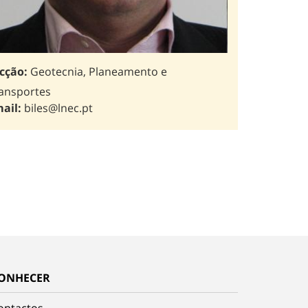
cção:
Geotecnia, Planeamento e
ansportes
ail:
biles@lnec.pt
ONHECER