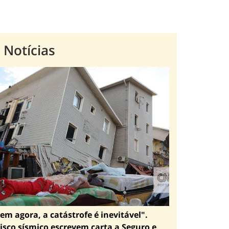
 Notícias
em agora, a catástrofe é inevitável".
isco sísmico escrevem carta a Seguro e